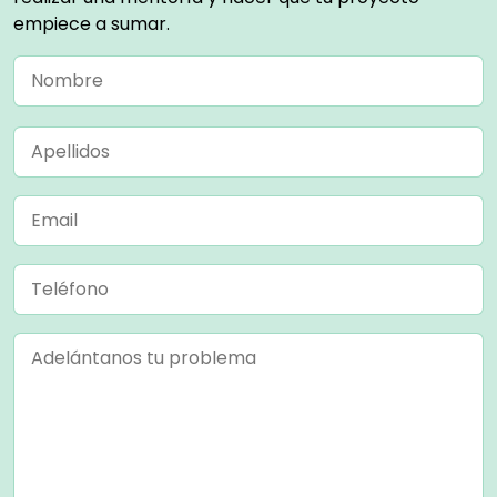
empiece a sumar.
Por
favor,
deja
este
campo
vacío.