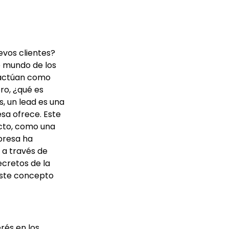
evos clientes?
e mundo de los
e actúan como
ro, ¿qué es
, un lead es una
sa ofrece. Este
cto, como una
presa ha
 a través de
ecretos de la
este concepto
rés en los