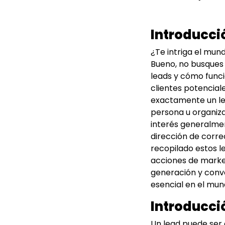
Introducci
¿Te intriga el mun
Bueno, no busques 
leads y cómo funci
clientes potencial
exactamente un le
persona u organiza
interés generalme
dirección de corr
recopilado estos l
acciones de marketi
generación y conv
esencial en el mun
Introducció
Un lead puede ser 